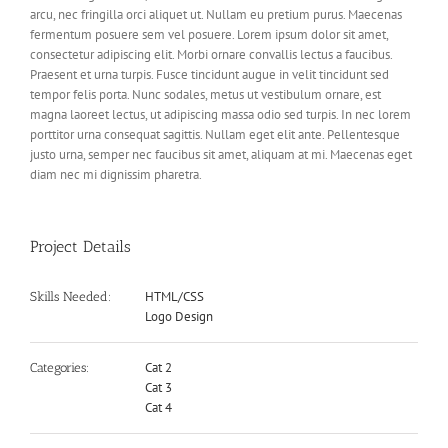
arcu, nec fringilla orci aliquet ut. Nullam eu pretium purus. Maecenas
fermentum posuere sem vel posuere. Lorem ipsum dolor sit amet,
consectetur adipiscing elit. Morbi ornare convallis lectus a faucibus.
Praesent et urna turpis. Fusce tincidunt augue in velit tincidunt sed
tempor felis porta. Nunc sodales, metus ut vestibulum ornare, est
magna laoreet lectus, ut adipiscing massa odio sed turpis. In nec lorem
porttitor urna consequat sagittis. Nullam eget elit ante. Pellentesque
justo urna, semper nec faucibus sit amet, aliquam at mi. Maecenas eget
diam nec mi dignissim pharetra.
Project Details
HTML/CSS
Skills Needed:
Logo Design
Cat 2
Categories:
Cat 3
Cat 4