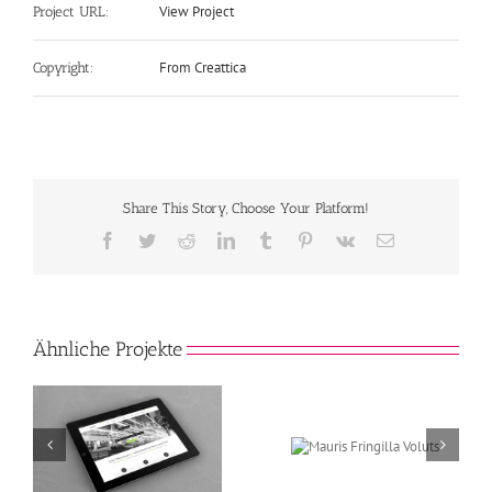
View Project
Project URL:
From Creattica
Copyright:
Share This Story, Choose Your Platform!
Facebook
Twitter
Reddit
LinkedIn
Tumblr
Pinterest
Vk
E-
Mail
Ähnliche Projekte
Mauris Fringilla
Proin Sodal
t
Voluts
Quam