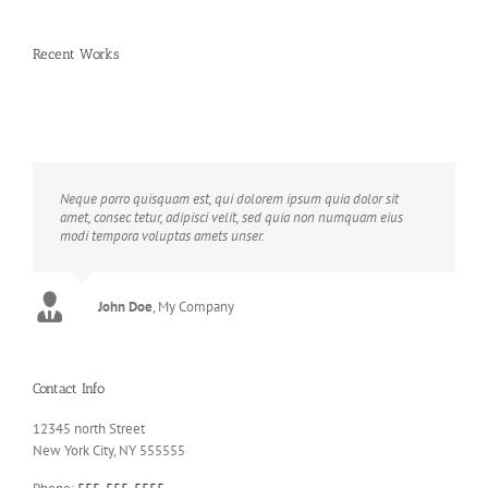
Recent Works
Neque porro quisquam est, qui dolorem ipsum quia dolor sit
amet, consec tetur, adipisci velit, sed quia non numquam eius
modi tempora voluptas amets unser.
John Doe
Luke Beck
,
My Company
Theme Fusion
Contact Info
12345 north Street
New York City, NY 555555