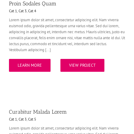
Proin Sodales Quam
Cat 1
,
Cat 3
,
Cat 4
Lorem ipsum dolor sit amet, consectetur adipiscing elit. Nam viverra
euismod odio, gravida pellentesque urna varius vitae. Sed dui lorem,
adipiscing in adipiscing et, interdum nec metus. Mauris ultricies, justo eu
convallis placerat, felis enim ornare nisi, vitae mattis nulla ante id dui. Ut
lectus purus, commodo et tincidunt vel, interdum sed lectus.
Vestibulum adipiscing [...]
LEARN MORE
VIEW PROJECT
Curabitur Malada Lorem
Cat 1
,
Cat 3
,
Cat 5
Lorem ipsum dolor sit amet, consectetur adipiscing elit. Nam viverra