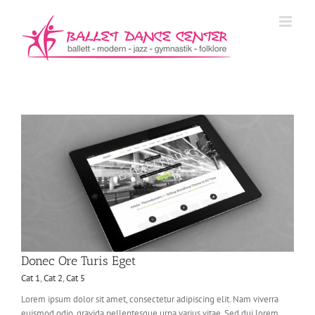
Zum
Inhalt
springen
Donec Ore Turis Eget
Cat 1
,
Cat 2
,
Cat 5
Lorem ipsum dolor sit amet, consectetur adipiscing elit. Nam viverra
euismod odio, gravida pellentesque urna varius vitae. Sed dui lorem,